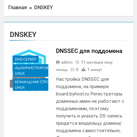
Главная
DNSKEY
DNSKEY
DNSSEC для поддомена
DNS-СЕРВЕР
admin
11 месяцев тому
АДМИНИСТРИРОВАНИЕ
назад
0
1 минут
LINUX
Настройка DNSSEC для
КОМАНДНАЯ СТРОКА
поддомена, на примере
LINUX
board.byhost.ru Регистраторы
доменных имен не работают с
поддоменами, поэтому
получить и указать DS-запись
придется владельцу домена/
поддомена самостоятельно.