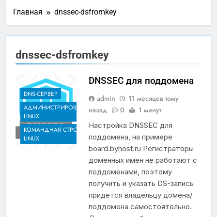
Главная
dnssec-dsfromkey
dnssec-dsfromkey
DNSSEC для поддомена
DNS-СЕРВЕР
admin
11 месяцев тому
АДМИНИСТРИРОВАНИЕ
назад
0
1 минут
LINUX
Настройка DNSSEC для
КОМАНДНАЯ СТРОКА
поддомена, на примере
LINUX
board.byhost.ru Регистраторы
доменных имен не работают с
поддоменами, поэтому
получить и указать DS-запись
придется владельцу домена/
поддомена самостоятельно.