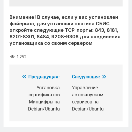
Внимание! В случае, если у вас установлен
файервол, для установки плагина СБИС
откройте следующие TCP-порты: 843, 8181,
8201-8301, 8484, 9208-9308 для соединения
установщика со своим сервером
1 252
Предыдущая:
Следующая:
Навигация
по
Установка
Управление
cертификатов
автозапуском
записям
Минцифры на
сервисов на
Debian/Ubuntu
Debian/Ubuntu