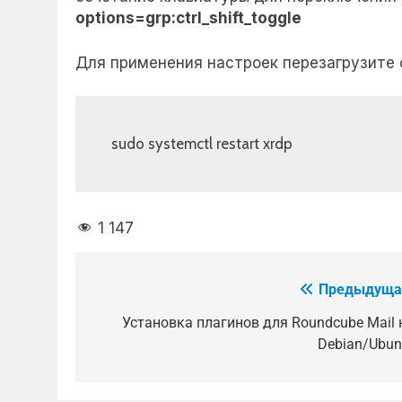
options=grp:ctrl_shift_toggle
Для применения настроек перезагрузите с
sudo systemctl restart xrdp
1 147
Предыдуща
Навигация
по
Установка плагинов для Roundcube Mail 
Debian/Ubun
записям