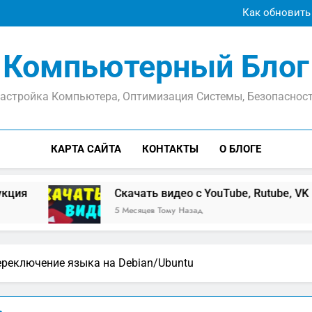
Как обновить
Скачать видео с YouTube, Ru
Как подписать файл от
Компьютерный Блог
Как обновить
Скачать видео с YouTube, Ru
Как подписать файл от
астройка Компьютера, Оптимизация Системы, Безопаснос
КАРТА САЙТА
КОНТАКТЫ
О БЛОГЕ
Скачать видео с YouTube, Rutube, VK Видео,
5 Месяцев Тому Назад
ереключение языка на Debian/Ubuntu