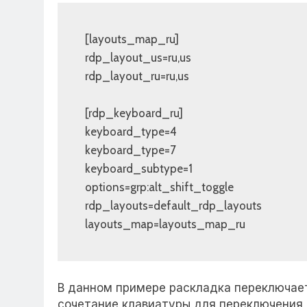
[layouts_map_ru]

rdp_layout_us=ru,us

rdp_layout_ru=ru,us

[rdp_keyboard_ru]

keyboard_type=4

keyboard_type=7

keyboard_subtype=1

options=grp:alt_shift_toggle

rdp_layouts=default_rdp_layouts

layouts_map=layouts_map_ru
В данном примере раскладка переключает
сочетание клавиатуры для переключения ч