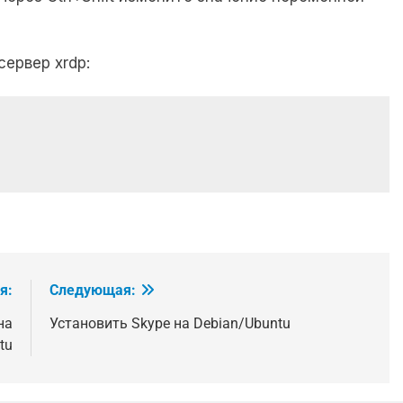
ервер xrdp:
я:
Следующая:
на
Установить Skype на Debian/Ubuntu
tu