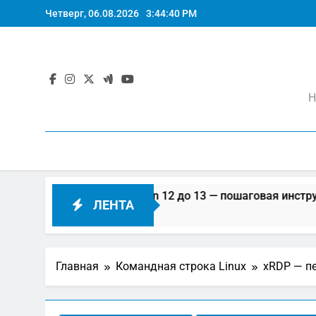
Перейти
Четверг, 06.08.2026
3:44:41 PM
к
содержимому
Н
Как обновить Debian 12 до 13 — пошаговая инструкция
ЛЕНТА
5 Месяцев Тому Назад
Главная
Командная строка Linux
xRDP — п